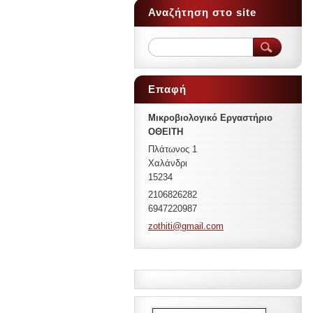
Αναζήτηση στο site
Επαφή
Μικροβιολογικό Εργαστήριο
ΟΘΕΙΤΗ
Πλάτωνος 1
Χαλάνδρι
15234
2106826282
6947220987
zothiti@
gmail.co
m