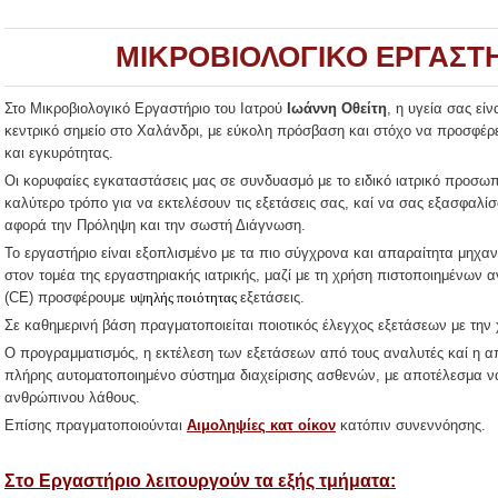
ΜΙΚΡΟΒΙΟΛΟΓΙΚΟ
ΕΡΓΑΣΤΗ
Στο Μικροβιολογικό Εργαστήριο του Ιατρού
Ιωάννη Οθείτη
, η υγεία σας εί
κεντρικό σημείο στο Χαλάνδρι, με εύκολη πρόσβαση και στόχο να προσφέρει
και εγκυρότητας.
Οι κορυφαίες
εγκαταστάσεις μας σε συνδυασμό με το ειδικό ιατρικό προσω
καλύτερο τρόπο για να εκτελέσουν τις εξετάσεις σας, καί να σας εξασφαλίσ
αφορά την Πρόληψη και την σωστή Διάγνωση.
Το εργαστήριο είναι εξοπλισμένο με τα πιο σύγχρονα και απαραίτητα μηχα
στον τομέα της εργαστηριακής ιατρικής, μαζί με τη χρήση πιστοποιημένων 
(CE) προσφέρουμε
υψηλής ποιότητας
εξετάσεις.
Σε καθημερινή βάση πραγματοποιείται ποιοτικός έλεγχος εξετάσεων με τη
Ο προγραμματισμός, η εκτέλεση των εξετάσεων από τους αναλυτές καί η α
πλήρης αυτοματοποιημένο σύστημα διαχείρισης ασθενών, με αποτέλεσμα να 
ανθρώπινου λάθους.
Επίσης πραγματοποιούνται
Αιμοληψίες κατ οίκον
κατόπιν συνεννόησης.
Στο Εργαστήριο λειτουργούν τα εξής τμήματα: